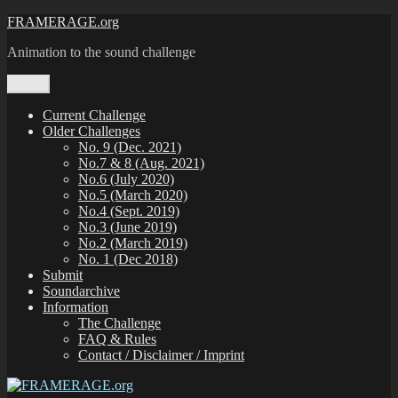
Zum
FRAMERAGE.org
Inhalt
Animation to the sound challenge
springen
Menü
Current Challenge
Older Challenges
No. 9 (Dec. 2021)
No.7 & 8 (Aug. 2021)
No.6 (July 2020)
No.5 (March 2020)
No.4 (Sept. 2019)
No.3 (June 2019)
No.2 (March 2019)
No. 1 (Dec 2018)
Submit
Soundarchive
Information
The Challenge
FAQ & Rules
Contact / Disclaimer / Imprint