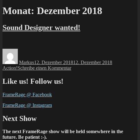
Monat:
Dezember 2018
Sound Designer wanted!
Autor
Veröffentlicht
Kategorien
am
Markus
12. Dezember 2018
12. Dezember 2018
zu
Action!
Schreibe einen Kommentar
Sound
Designer
Like us! Follow us!
wanted!
FrameRage @ Facebook
FrameRage @ Instagram
Next Show
The next FrameRage show will be held somewhere in the
future. Be patient :-).