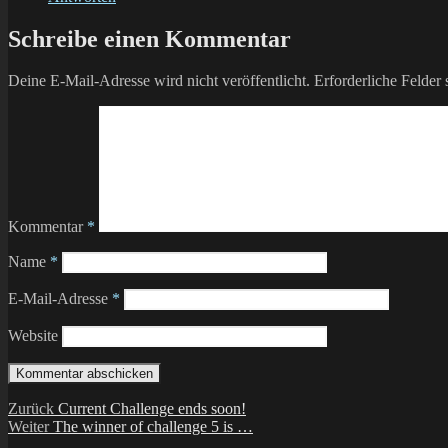
Schreibe einen Kommentar
Deine E-Mail-Adresse wird nicht veröffentlicht.
Erforderliche Felder 
Kommentar
*
Name
*
E-Mail-Adresse
*
Website
Beitragsnavigation
Vorheriger
Zurück
Current Challenge ends soon!
Nächster
Beitrag:
Weiter
The winner of challenge 5 is …
Beitrag: