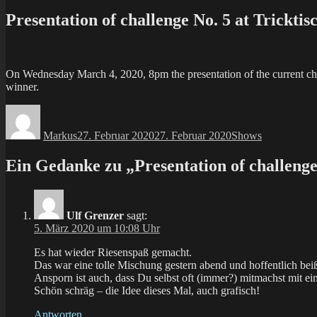
Presentation of challenge No. 5 at Tricktis
On Wednesday March 4, 2020, 8pm the presentation of the current chal
winner.
Autor
Veröffentlicht
Kategorien
am
Markus
27. Februar 2020
27. Februar 2020
Shows
Ein Gedanke zu „Presentation of challenge 
Ulf Grenzer
sagt:
5. März 2020 um 10:08 Uhr
Es hat wieder Riesenspaß gemacht.
Das war eine tolle Mischung gestern abend und hoffentlich be
Ansporn ist auch, dass Du selbst oft (immer?) mitmachst mit e
Schön schräg – die Idee dieses Mal, auch grafisch!
Antworten