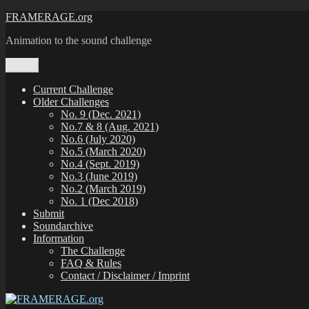
Zum
FRAMERAGE.org
Inhalt
Animation to the sound challenge
springen
Menü
Current Challenge
Older Challenges
No. 9 (Dec. 2021)
No.7 & 8 (Aug. 2021)
No.6 (July 2020)
No.5 (March 2020)
No.4 (Sept. 2019)
No.3 (June 2019)
No.2 (March 2019)
No. 1 (Dec 2018)
Submit
Soundarchive
Information
The Challenge
FAQ & Rules
Contact / Disclaimer / Imprint